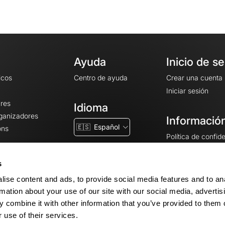
Ayuda
Inicio de s
icos
Centro de ayuda
Crear una cuenta
Iniciar sesión
ares
Idioma
rganizadores
Información
🇪🇸
Español
ons
Política de confid
Condiciones gener
CGU
s
Avisos legales
ise content and ads, to provide social media features and to an
Configuración de 
rmation about your use of our site with our social media, advertis
 combine it with other information that you’ve provided to them o
 use of their services.