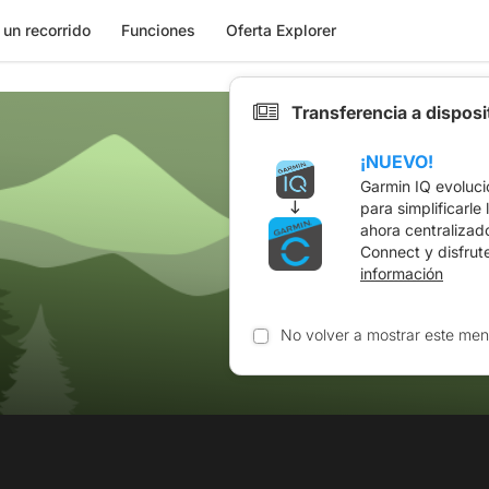
 un recorrido
Funciones
Oferta Explorer
Transferencia a dispos
¡NUEVO!
Garmin IQ evoluci
para simplificarle
ahora centralizad
Connect y disfrut
información
No volver a mostrar este men