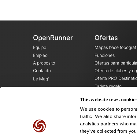
OpenRunner
Ofertas
Equipo
Mapas base topográf
Empleo
Funciones
A proposito
Ofertas para particul
Contacto
Oferta de clubes y o
Oferta PRO Destinati
Le Mag'
Tarjeta regalo
This website uses cookie
We use cookies to personal
traffic. We also share info
analytics partners who may
they’ve collected from your