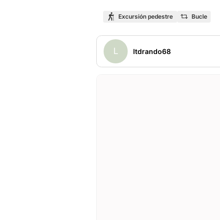
Excursión pedestre
Bucle
L
ltdrando68