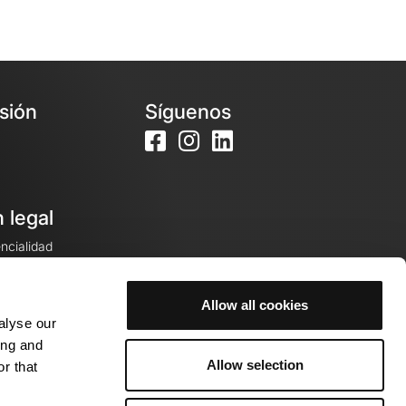
esión
Síguenos
 legal
encialidad
ales de venta
Allow all cookies
alyse our
cookies
ing and
Allow selection
r that