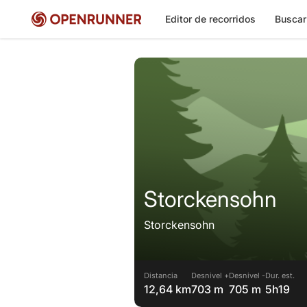
Editor de recorridos
Buscar
Storckensohn
Storckensohn
Distancia
Desnivel +
Desnivel -
Dur. est.
12,64 km
703 m
705 m
5h19