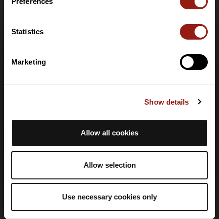
Carta regalo
Preferences
Supporto
Statistics
Centro assistenza
Marketing
Lingua
🇮🇹
Italiano
Show details
Accesso
Crea un account
Allow all cookies
Accedi
Informazioni legali
Allow selection
Informativa sulla privacy
CGV
Use necessary cookies only
CGU
Note legali