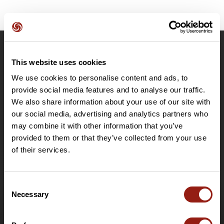
OpenRunner
This website uses cookies
Team
We use cookies to personalise content and ads, to
Lavora con noi
provide social media features and to analyse our traffic.
Riguardo a
We also share information about your use of our site with
Contatti
our social media, advertising and analytics partners who
may combine it with other information that you’ve
Le Mag'
provided to them or that they’ve collected from your use
Offerte
of their services.
Mappe di base topografiche
Funzionalità
Consent
Offerte speciali
Necessary
Selection
Offerta club e organizzatori
Offerta PRO Destinations