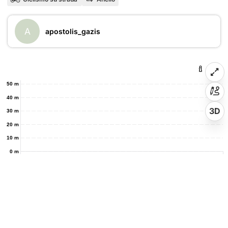
A
apostolis_gazis
50 m
40 m
3D
30 m
20 m
10 m
0 m