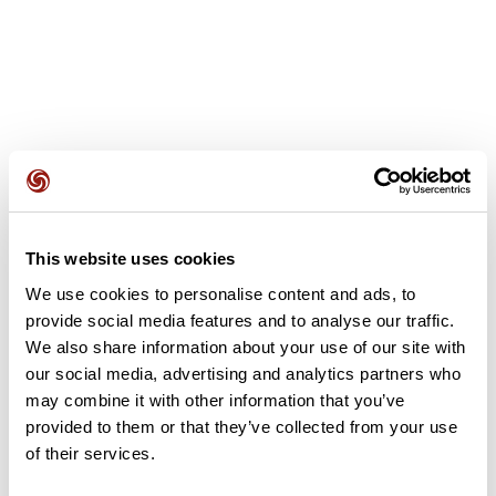
Recensioni degli utenti
This website uses cookies
Questo percorso non contiene ancora alcuna recensione.
L'hai già effettuato? Sii il primo a inviare una recensione!
We use cookies to personalise content and ads, to
provide social media features and to analyse our traffic.
We also share information about your use of our site with
our social media, advertising and analytics partners who
Aggiungi una recensione
may combine it with other information that you’ve
provided to them or that they’ve collected from your use
of their services.
Riepilogo