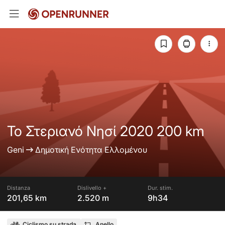
Το Στεριανό Νησί 2020 200 km
Geni
Δημοτική Ενότητα Ελλομένου
Distanza
Dislivello +
Dur. stim.
201,65 km
2.520 m
9h34
Ciclismo su strada
Anello