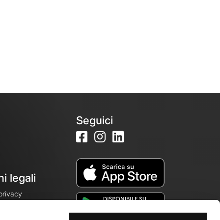
Seguici
i legali
 privacy