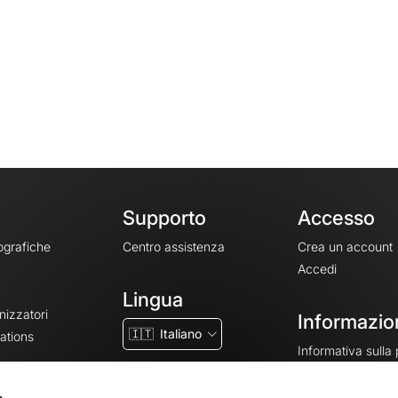
Supporto
Accesso
ografiche
Centro assistenza
Crea un account
Accedi
Lingua
nizzatori
Informazion
🇮🇹
Italiano
ations
Informativa sulla
CGV
CGU