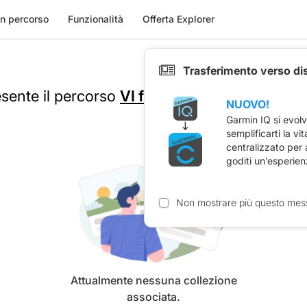
n percorso
Funzionalità
Offerta Explorer
Trasferimento verso di
esente il percorso
VI feminin 2022 retour
NUOVO!
Garmin IQ si evol
semplificarti la vi
centralizzato per
goditi un’esperien
Non mostrare più questo mes
Attualmente nessuna collezione
associata.