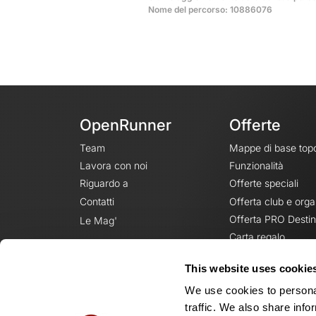
Nome del percorso: 10886076
OpenRunner
Offerte
Team
Mappe di base top
Lavora con noi
Funzionalità
Riguardo a
Offerte speciali
Contatti
Offerta club e orga
Offerta PRO Destin
Le Mag'
Carta regalo
This website uses cookie
We use cookies to personal
traffic. We also share info