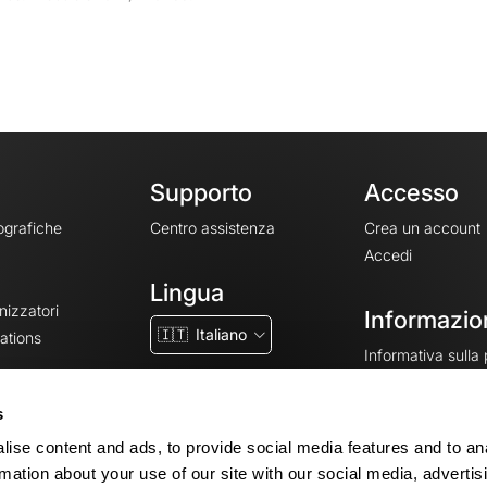
Supporto
Accesso
ografiche
Centro assistenza
Crea un account
Accedi
Lingua
nizzatori
Informazion
🇮🇹
Italiano
ations
Informativa sulla
CGV
CGU
s
Note legali
ise content and ads, to provide social media features and to an
Impostazioni dei 
rmation about your use of our site with our social media, advertis