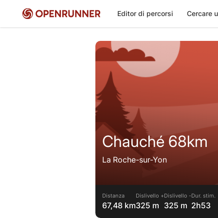
Editor di percorsi
Cercare u
Chauché 68km
La Roche-sur-Yon
Distanza
Dislivello +
Dislivello -
Dur. stim.
67,48 km
325 m
325 m
2h53