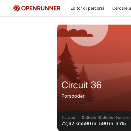
Editor di percorsi
Cercare u
Circuit 36
Porspoder
Distanza
Dislivello +
Dislivello -
Dur. stim.
72,62 km
590 m
590 m
3h15