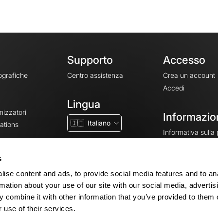
Supporto
Accesso
ografiche
Centro assistenza
Crea un account
Accedi
Lingua
nizzatori
Informazion
🇮🇹
Italiano
ations
Informativa sulla
CGV
CGU
s
Note legali
ise content and ads, to provide social media features and to an
Impostazioni dei 
rmation about your use of our site with our social media, advertis
 combine it with other information that you’ve provided to them o
 use of their services.