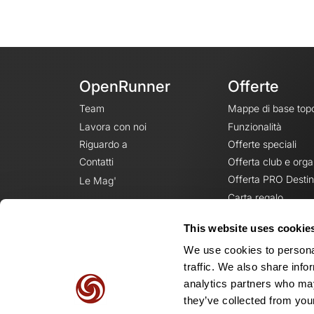
OpenRunner
Offerte
Team
Mappe di base top
Lavora con noi
Funzionalità
Riguardo a
Offerte speciali
Contatti
Offerta club e orga
Offerta PRO Destin
Le Mag'
Carta regalo
This website uses cookie
We use cookies to personal
traffic. We also share info
analytics partners who may
they’ve collected from your