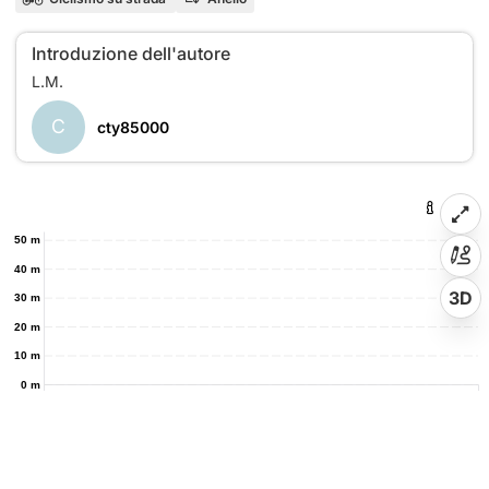
Introduzione dell'autore
C
cty85000
50 m
40 m
3D
30 m
20 m
10 m
0 m