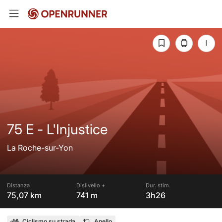
75 E - L'Injustice
La Roche-sur-Yon
Distanza
Dislivello +
Dur. stim.
75,07 km
741 m
3h26
Ciclismo su strada
Anello