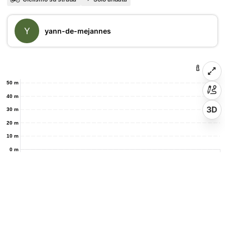
Y
yann-de-mejannes
50 m
40 m
3D
30 m
20 m
10 m
0 m