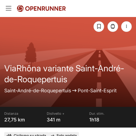
ViaRhôna variante Saint-André-
de-Roquepertuis
Saint-André-de-Roquepertuis
Pont-Saint-Esprit
Distanza
Dislivello +
Dur. stim.
27,75 km
341 m
1h18
Ciclismo su strada
Solo andata