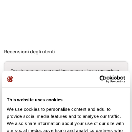
Recensioni degli utenti
Questo percorso non contiene ancora alcuna recensione.
L'hai già effettuato? Sii il primo a inviare una recensione!
This website uses cookies
Aggiungi una recensione
We use cookies to personalise content and ads, to
provide social media features and to analyse our traffic.
We also share information about your use of our site with
our social media, advertising and analytics partners who
Passi lungo il percorso