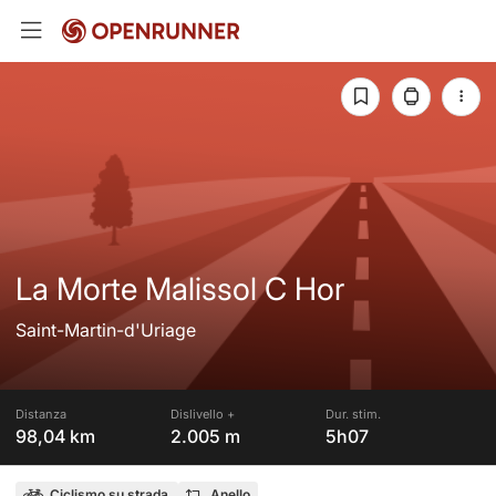
La Morte Malissol C Hor
Saint-Martin-d'Uriage
Distanza
Dislivello +
Dur. stim.
98,04 km
2.005 m
5h07
Ciclismo su strada
Anello