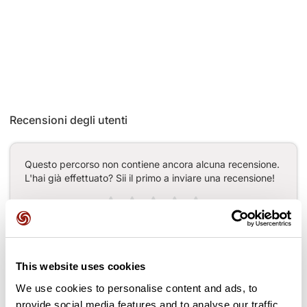
Recensioni degli utenti
Questo percorso non contiene ancora alcuna recensione.
L'hai già effettuato? Sii il primo a inviare una recensione!
Aggiungi una recensione
This website uses cookies
We use cookies to personalise content and ads, to
Passi lungo il percorso
provide social media features and to analyse our traffic.