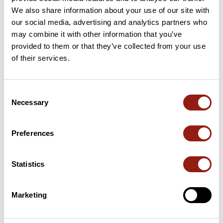
We also share information about your use of our site with
33 km
Col de la Morte
1.368 m
our social media, advertising and analytics partners who
may combine it with other information that you’ve
provided to them or that they’ve collected from your use
48 km
Col de Malissol
1.153 m
of their services.
63 km
Col des Creys
1.091 m
Consent
69 km
Pas des Blanches
1.005 m
Necessary
Selection
Passi estratti dal catalogo del Club des Cent Cols
Preferences
Riepilogo
Scopri questo percorso in bicicletta di 98 km vicino a Saint-
Statistics
Martin-d'Uriage. Questo percorso si snoda esclusivamente su
strade. Presenta una salita cumulativa di oltre 2000m. Prevedi
circa 5 ore e 7 minuti per completare questo percorso.
Marketing
Data di creazione del percorso: 25 marzo 2021, 11:23:13.