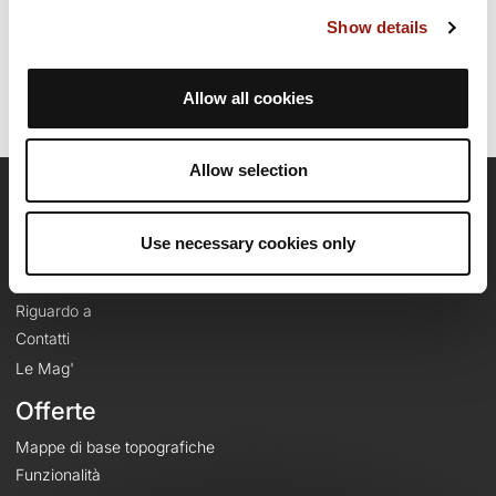
Ultimo aggiornamento della scheda percorso: 3 giugno 2025, 16:44:31.
Show details
Nome del percorso: 12741064
Allow all cookies
Allow selection
OpenRunner
Use necessary cookies only
Team
Lavora con noi
Riguardo a
Contatti
Le Mag'
Offerte
Mappe di base topografiche
Funzionalità