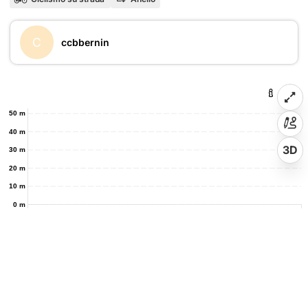
C
ccbbernin
50 m
40 m
3D
30 m
20 m
10 m
0 m