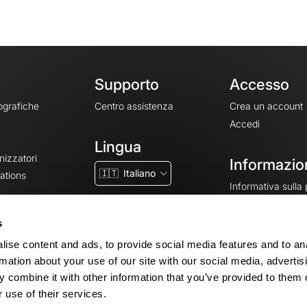
Supporto
Accesso
ografiche
Centro assistenza
Crea un account
Accedi
Lingua
nizzatori
Informazion
🇮🇹
Italiano
ations
Informativa sulla
CGV
CGU
s
Note legali
ise content and ads, to provide social media features and to an
Impostazioni dei 
rmation about your use of our site with our social media, advertis
 combine it with other information that you’ve provided to them o
 use of their services.