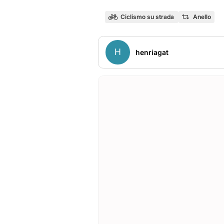
Ciclismo su strada
Anello
H
henriagat