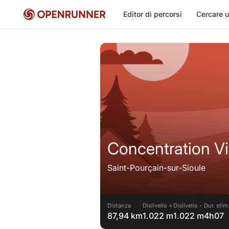
Editor di percorsi
Cercare u
Concentration Vi
Saint-Pourçain-sur-Sioule
Distanza
Dislivello +
Dislivello -
Dur. stim
87,94 km
1.022 m
1.022 m
4h07