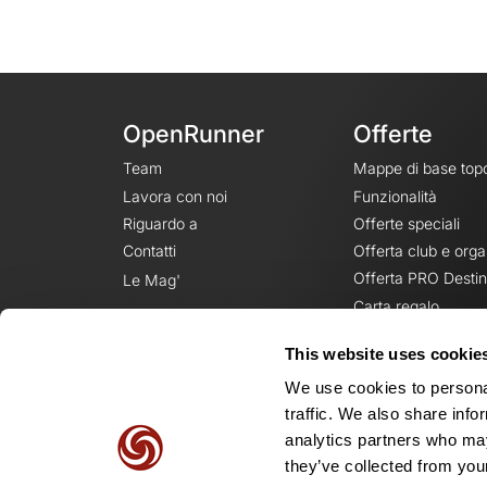
OpenRunner
Offerte
Team
Mappe di base top
Lavora con noi
Funzionalità
Riguardo a
Offerte speciali
Contatti
Offerta club e orga
Offerta PRO Destin
Le Mag'
Carta regalo
This website uses cookie
We use cookies to personal
traffic. We also share info
analytics partners who may
they’ve collected from your