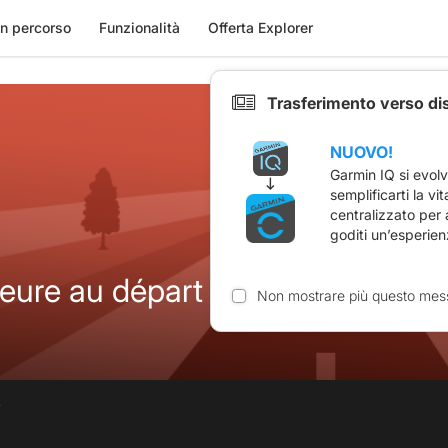
n percorso
Funzionalità
Offerta Explorer
Trasferimento verso di
NUOVO!
Garmin IQ si evol
semplificarti la vi
centralizzato per
goditi un’esperien
eure au départ St Pourçain
Non mostrare più questo mes
.