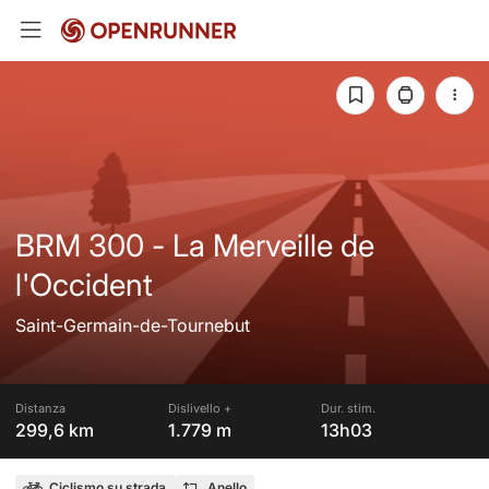
BRM 300 - La Merveille de
l'Occident
Saint-Germain-de-Tournebut
Distanza
Dislivello +
Dur. stim.
299,6 km
1.779 m
13h03
Ciclismo su strada
Anello