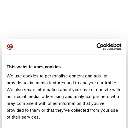
Recensioni degli utenti
This website uses cookies
Questo percorso non contiene ancora alcuna recensione.
L'hai già effettuato? Sii il primo a inviare una recensione!
We use cookies to personalise content and ads, to
provide social media features and to analyse our traffic.
We also share information about your use of our site with
our social media, advertising and analytics partners who
Aggiungi una recensione
may combine it with other information that you’ve
provided to them or that they’ve collected from your use
of their services.
Riepilogo