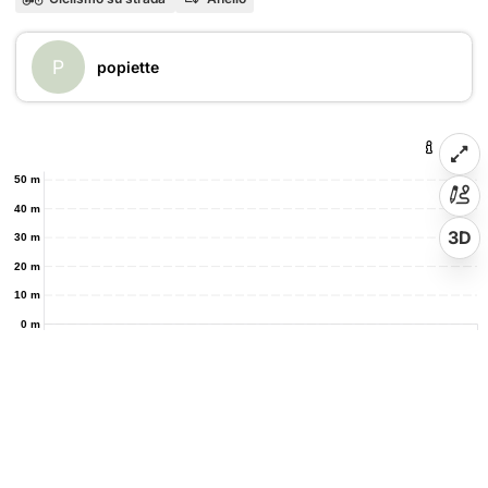
P
popiette
50 m
40 m
3D
30 m
20 m
10 m
0 m