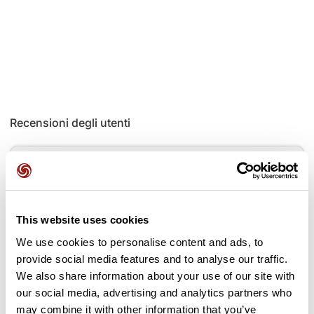
Recensioni degli utenti
Questo percorso non contiene ancora alcuna recensione.
L'hai già effettuato? Sii il primo a inviare una recensione!
This website uses cookies
Aggiungi una recensione
We use cookies to personalise content and ads, to
provide social media features and to analyse our traffic.
We also share information about your use of our site with
our social media, advertising and analytics partners who
may combine it with other information that you’ve
Passi lungo il percorso