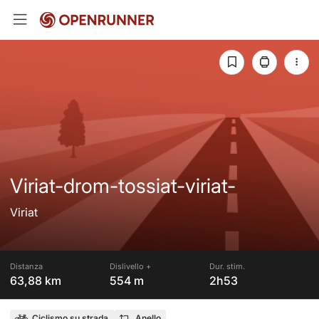
Viriat-drom-tossiat-viriat-
Viriat
Distanza
Dislivello +
Dur. stim.
63,88 km
554 m
2h53
Ciclismo su strada
Anello