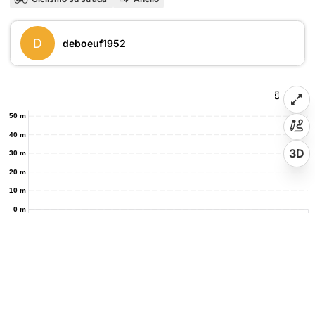
D
deboeuf1952
50 m
40 m
3D
30 m
20 m
10 m
0 m