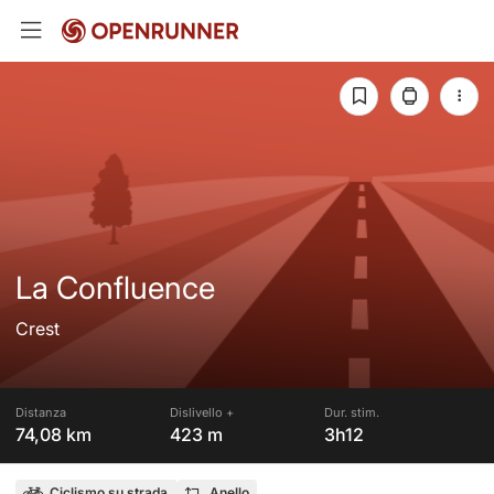
La Confluence
Crest
Distanza
Dislivello +
Dur. stim.
74,08 km
423 m
3h12
Ciclismo su strada
Anello