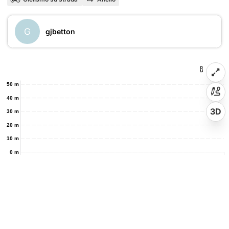
G
gjbetton
50 m
40 m
3D
30 m
20 m
10 m
0 m