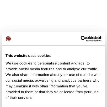
Recensioni degli utenti
This website uses cookies
Questo percorso non contiene ancora alcuna recensione.
L'hai già effettuato? Sii il primo a inviare una recensione!
We use cookies to personalise content and ads, to
provide social media features and to analyse our traffic.
We also share information about your use of our site with
our social media, advertising and analytics partners who
Aggiungi una recensione
may combine it with other information that you’ve
provided to them or that they’ve collected from your use
of their services.
Riepilogo