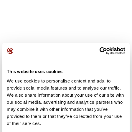
Recensioni degli utenti
Questo percorso non contiene ancora alcuna recensione.
This website uses cookies
L'hai già effettuato? Sii il primo a inviare una recensione!
We use cookies to personalise content and ads, to
provide social media features and to analyse our traffic.
We also share information about your use of our site with
Aggiungi una recensione
our social media, advertising and analytics partners who
may combine it with other information that you’ve
provided to them or that they’ve collected from your use
of their services.
Riepilogo