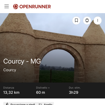
Courcy - MG
Courcy
Distanza
Dislivello +
Dur. stim.
13,32 km
60 m
3h29
Escursione a piedi
Anello