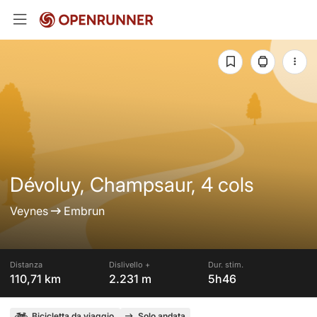
Dévoluy, Champsaur, 4 cols
Veynes
Embrun
Distanza
Dislivello +
Dur. stim.
110,71 km
2.231 m
5h46
Bicicletta da viaggio
Solo andata