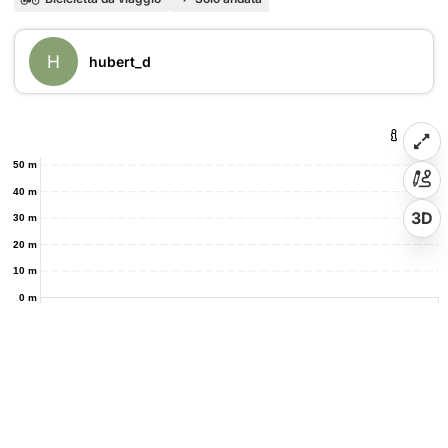
H
hubert_d
50 m
40 m
3D
30 m
20 m
10 m
0 m