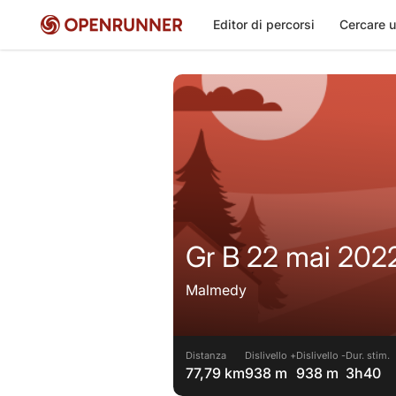
Editor di percorsi
Cercare u
Gr B 22 mai 202
Malmedy
Distanza
Dislivello +
Dislivello -
Dur. stim.
77,79 km
938 m
938 m
3h40