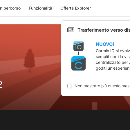
n percorso
Funzionalità
Offerta Explorer
Trasferimento verso di
NUOVO!
Garmin IQ si evol
semplificarti la vi
centralizzato per
goditi un’esperien
2
Non mostrare più questo mes