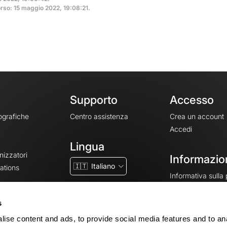
rso: 15 maggio 2022, 19:08:21.
Supporto
Accesso
ografiche
Centro assistenza
Crea un account
Accedi
Lingua
nizzatori
Informazion
🇮🇹
Italiano
ations
Informativa sulla
CGV
CGU
s
Note legali
ise content and ads, to provide social media features and to an
Impostazioni dei 