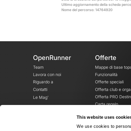
Ultimo aggiornamento della scheda perco
Nome del percorso: 14764920
OpenRunner
Offerte
Team
Mappe di base top
Lavora con noi
Funzionalità
Riguardo a
Offerte speciali
Contatti
Offerta club e orga
Offerta PRO Destin
Le Mag'
Carta regalo
This website uses cookie
We use cookies to personal