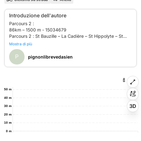
Introduzione dell'autore
Parcours 2 :
86km – 1500 m - 15034679
Parcours 2 : St Bauzille – La Cadière – St Hippolyte – St
Roman – Col de la Pierre levée – St Martial - Col de la
Mostra di più
Tribale – ND de la Rouvière – Peyregrosse – St andré de
Majencoules – Le Rey – Pont d’Hérault – Col de Cap de
P
pignonlibrevedasien
Coste – le Vigan - Ganges – Cazilhac - Agones – St
50 m
40 m
3D
30 m
20 m
10 m
0 m