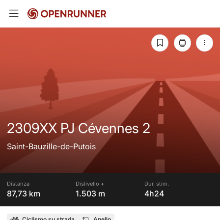
2309XX PJ Cévennes 2
Saint-Bauzille-de-Putois
Distanza
Dislivello +
Dur. stim.
87,73 km
1.503 m
4h24
Ciclismo su strada
Anello