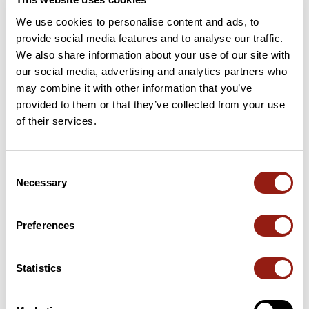
Aggiungi una recensione
We use cookies to personalise content and ads, to
provide social media features and to analyse our traffic.
We also share information about your use of our site with
our social media, advertising and analytics partners who
Passi lungo il percorso
may combine it with other information that you’ve
provided to them or that they’ve collected from your use
29 km
Col de la Pierre Plantée
660 m
of their services.
42 km
Col de la Tribale
612 m
Consent
69 km
Cap de Coste
359 m
Necessary
Selection
82 km
Col de la Cire
194 m
Preferences
Passi estratti dal catalogo del Club des Cent Cols
Statistics
Riepilogo
Scopri questo percorso in bicicletta di 87,7 km vicino a Saint-