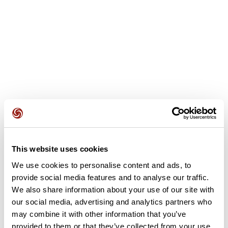
Recensioni degli utenti
This website uses cookies
We use cookies to personalise content and ads, to
provide social media features and to analyse our traffic.
Questo percorso non contiene ancora alcuna recensione.
We also share information about your use of our site with
L'hai già effettuato? Sii il primo a inviare una recensione!
our social media, advertising and analytics partners who
may combine it with other information that you’ve
provided to them or that they’ve collected from your use