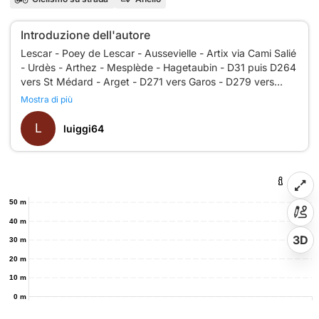
Introduzione dell'autore
Lescar - Poey de Lescar - Aussevielle - Artix via Cami Salié
- Urdès - Arthez - Mesplède - Hagetaubin - D31 puis D264
vers St Médard - Arget - D271 vers Garos - D279 vers
FIchous Rioumayou - Lonçon - Momas - D201 - Tranverser
Mostra di più
D245 vers Viellenave d'Arthez - Bougarber - Beyrie - Poey
L
luiggi64
50 m
40 m
3D
30 m
20 m
10 m
0 m