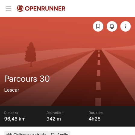
Parcours 30
Lescar
Distanza
Dislivello +
Dur. stim.
96,46 km
942 m
4h25
Ciclismo su strada
Anello