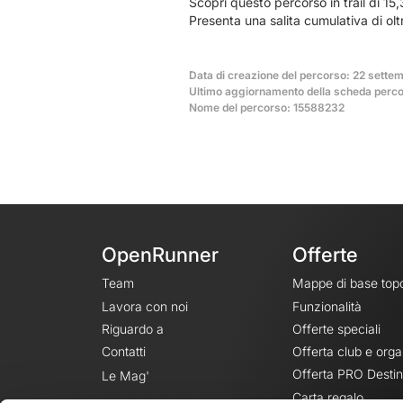
Scopri questo percorso in trail di 15
Presenta una salita cumulativa di ol
Data di creazione del percorso: 22 sette
Ultimo aggiornamento della scheda perc
Nome del percorso: 15588232
OpenRunner
Offerte
Team
Mappe di base top
Lavora con noi
Funzionalità
Riguardo a
Offerte speciali
Contatti
Offerta club e orga
Offerta PRO Destin
Le Mag'
Carta regalo