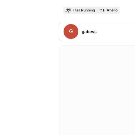
Trail Running
Anello
G
gabess