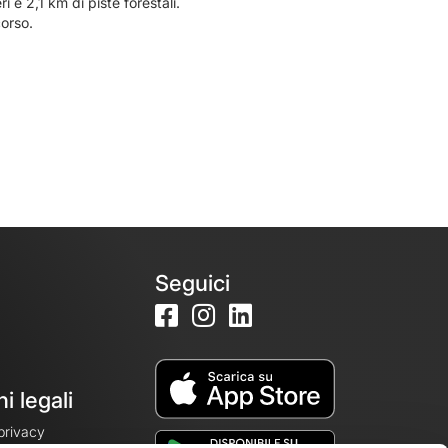
 e 2,1 km di piste forestali.
corso.
Seguici
i legali
 privacy