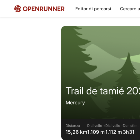
Editor di percorsi
Cercare u
Trail de tamié 2
Mercury
Distanza
Dislivello +
Dislivello -
Dur. stim.
15,26 km
1.109 m
1.112 m
3h31