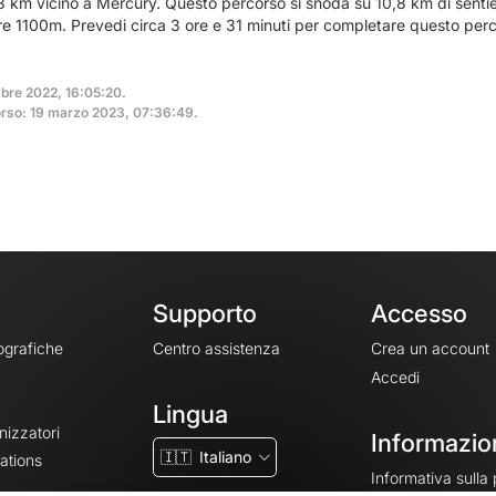
,3 km vicino a Mercury. Questo percorso si snoda su 10,8 km di sentieri
tre 1100m. Prevedi circa 3 ore e 31 minuti per completare questo per
mbre 2022, 16:05:20.
orso: 19 marzo 2023, 07:36:49.
Supporto
Accesso
ografiche
Centro assistenza
Crea un account
Accedi
Lingua
nizzatori
Informazion
🇮🇹
Italiano
ations
Informativa sulla