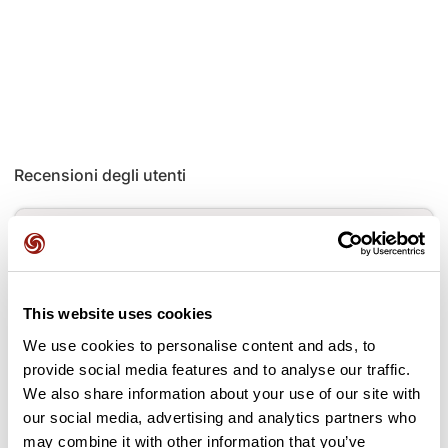
Recensioni degli utenti
Questo percorso non contiene ancora alcuna recensione.
L'hai già effettuato? Sii il primo a inviare una recensione!
This website uses cookies
Aggiungi una recensione
We use cookies to personalise content and ads, to
provide social media features and to analyse our traffic.
We also share information about your use of our site with
our social media, advertising and analytics partners who
may combine it with other information that you’ve
Passi lungo il percorso