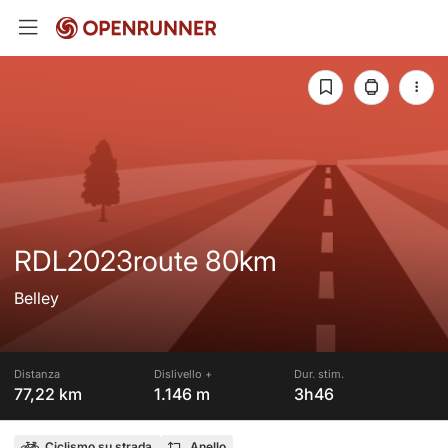
RDL2023route 80km
Belley
Distanza
Dislivello +
Dur. stim.
77,22 km
1.146 m
3h46
Ciclismo su strada
Anello