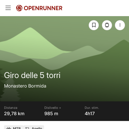
Giro delle 5 torri
Monastero Bormida
Distanza
Dislivello +
Dur. stim.
29,78 km
985 m
4h17
MTB
Anello