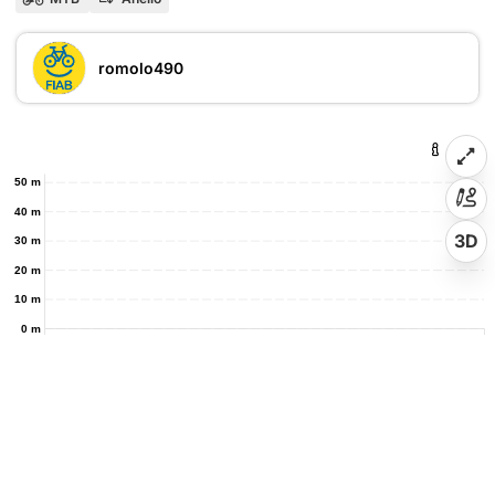
romolo490
50 m
40 m
3D
30 m
20 m
10 m
0 m