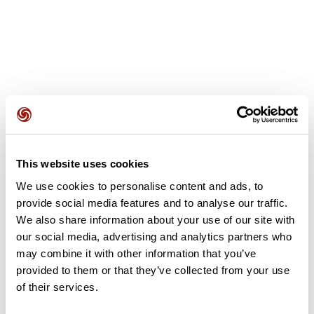
Recensioni degli utenti
This website uses cookies
Questo percorso non contiene ancora alcuna recensione.
L'hai già effettuato? Sii il primo a inviare una recensione!
We use cookies to personalise content and ads, to
provide social media features and to analyse our traffic.
We also share information about your use of our site with
our social media, advertising and analytics partners who
Aggiungi una recensione
may combine it with other information that you’ve
provided to them or that they’ve collected from your use
of their services.
Riepilogo