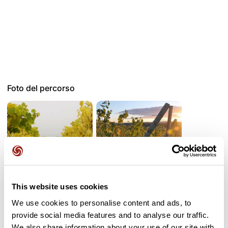
Foto del percorso
This website uses cookies
We use cookies to personalise content and ads, to
Recensioni degli utenti
provide social media features and to analyse our traffic.
We also share information about your use of our site with