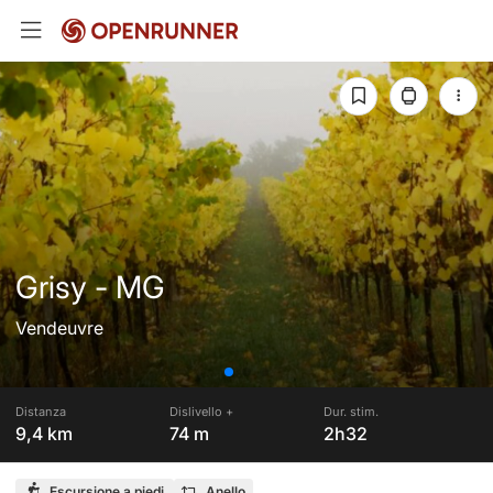
Grisy - MG
Vendeuvre
Distanza
Dislivello +
Dur. stim.
9,4 km
74 m
2h32
Escursione a piedi
Anello