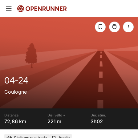
04-24
Coulogne
Distanza
Dislivello +
Dur. stim.
72,86 km
221 m
3h02
Ciclismo su strada
Anello