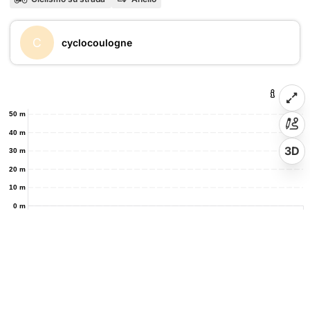
C
cyclocoulogne
50 m
40 m
3D
30 m
20 m
10 m
0 m