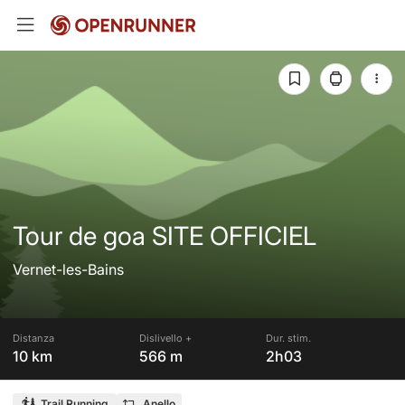
Tour de goa SITE OFFICIEL
Vernet-les-Bains
Distanza
Dislivello +
Dur. stim.
10 km
566 m
2h03
Trail Running
Anello