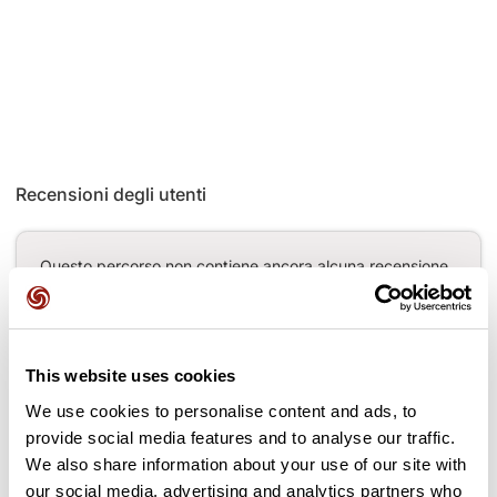
Recensioni degli utenti
Questo percorso non contiene ancora alcuna recensione.
L'hai già effettuato? Sii il primo a inviare una recensione!
This website uses cookies
Aggiungi una recensione
We use cookies to personalise content and ads, to
provide social media features and to analyse our traffic.
We also share information about your use of our site with
our social media, advertising and analytics partners who
Passi lungo il percorso