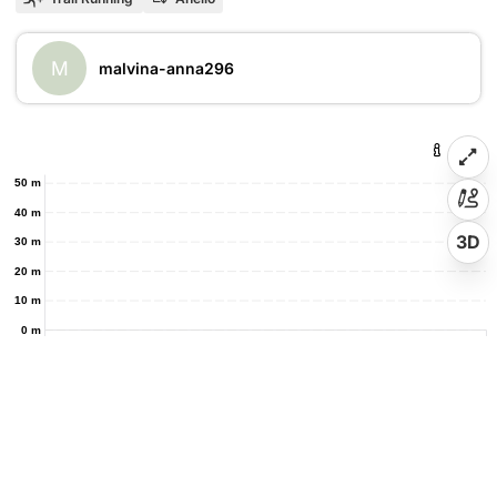
M
malvina-anna296
50 m
40 m
3D
30 m
20 m
10 m
0 m