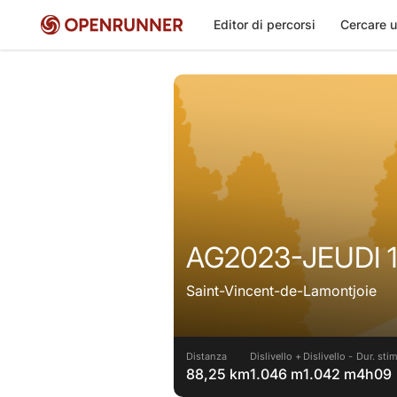
Editor di percorsi
Cercare u
AG2023-JEUDI 1
Saint-Vincent-de-Lamontjoie
Distanza
Dislivello +
Dislivello -
Dur. stim
88,25 km
1.046 m
1.042 m
4h09