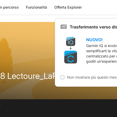
n percorso
Funzionalità
Offerta Explorer
Trasferimento verso di
NUOVO!
Garmin IQ si evol
semplificarti la vi
centralizzato per
goditi un’esperien
8 Lectoure_LaRomieu
Non mostrare più questo mes
.