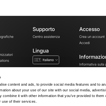
Supporto
Accesso
ografiche
Centro assistenza
Crea un account
Accedi
Lingua
nizzatori
Informazion
🇮🇹
Italiano
ations
Informativa sulla
CGV
CGU
s
Note legali
ise content and ads, to provide social media features and to an
Impostazioni dei 
rmation about your use of our site with our social media, advertis
 combine it with other information that you’ve provided to them o
 use of their services.