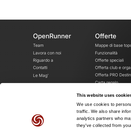
OpenRunner
Offerte
Team
Mappe di base top
Lavora con noi
Funzionalità
Riguardo a
Offerte speciali
Contatti
Offerta club e orga
Offerta PRO Destin
Le Mag'
Carta regalo
This website uses cookie
We use cookies to personal
traffic. We also share info
analytics partners who may
they’ve collected from your