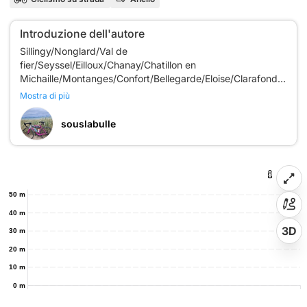
Introduzione dell'autore
Sillingy/Nonglard/Val de
fier/Seyssel/Eilloux/Chanay/Chatillon en
Michaille/Montanges/Confort/Bellegarde/Eloise/Clarafond/Cha
fornant/Marlioz/Chaez les
Mostra di più
souslabulle
50 m
40 m
3D
30 m
20 m
10 m
0 m