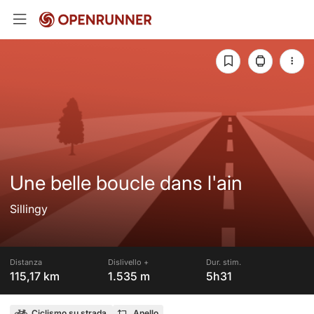
Une belle boucle dans l'ain
Sillingy
Distanza
Dislivello +
Dur. stim.
115,17 km
1.535 m
5h31
Ciclismo su strada
Anello