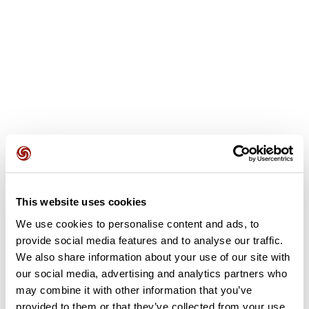
Recensioni degli utenti
This website uses cookies
We use cookies to personalise content and ads, to
provide social media features and to analyse our traffic.
Questo percorso non contiene ancora alcuna recensione.
We also share information about your use of our site with
L'hai già effettuato? Sii il primo a inviare una recensione!
our social media, advertising and analytics partners who
may combine it with other information that you’ve
provided to them or that they’ve collected from your use