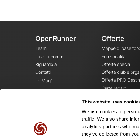
OpenRunner
Offerte
Team
Mappe di base top
Lavora con noi
Funzionalità
Riguardo a
Offerte speciali
Contatti
Offerta club e orga
Offerta PRO Destin
Le Mag'
Carta regalo
This website uses cookie
We use cookies to personal
traffic. We also share info
analytics partners who may
they’ve collected from your