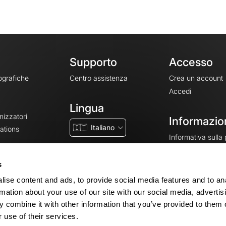
Supporto
Accesso
ografiche
Centro assistenza
Crea un account
Accedi
Lingua
nizzatori
Informazion
🇮🇹
Italiano
ations
Informativa sulla
CGV
CGU
s
Note legali
ise content and ads, to provide social media features and to an
Impostazioni dei 
rmation about your use of our site with our social media, advertis
 combine it with other information that you’ve provided to them o
 use of their services.