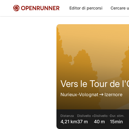
Editor di percorsi
Cercare u
Vers le Tour de l
Nurieux-Volognat
Izernore
Distanza
Dislivello +
Dislivello -
Dur. stim.
4,21 km
37 m
40 m
15min