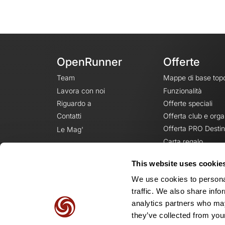
OpenRunner
Offerte
Team
Mappe di base top
Lavora con noi
Funzionalità
Riguardo a
Offerte speciali
Contatti
Offerta club e orga
Offerta PRO Destin
Le Mag'
Carta regalo
This website uses cookie
We use cookies to personal
traffic. We also share info
analytics partners who may
they’ve collected from your