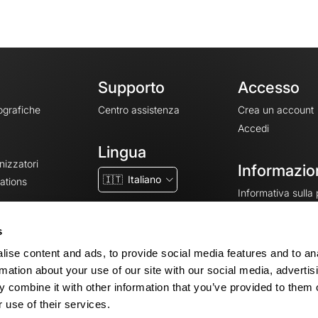
Supporto
Accesso
ografiche
Centro assistenza
Crea un account
Accedi
Lingua
nizzatori
Informazion
🇮🇹
Italiano
ations
Informativa sulla
CGV
CGU
s
Note legali
ise content and ads, to provide social media features and to an
Impostazioni dei 
rmation about your use of our site with our social media, advertis
 combine it with other information that you’ve provided to them o
 use of their services.