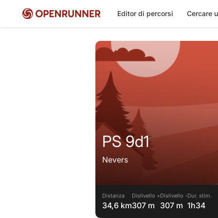
Editor di percorsi
Cercare u
PS 9d1
Nevers
Distanza
Dislivello +
Dislivello -
Dur. stim.
34,6 km
307 m
307 m
1h34