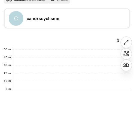
C
cahorscyclisme
50 m
40 m
3D
30 m
20 m
10 m
0 m