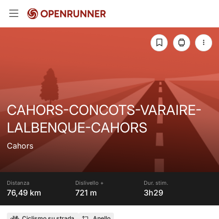
CAHORS-CONCOTS-VARAIRE-
LALBENQUE-CAHORS
Cahors
Distanza
Dislivello +
Dur. stim.
76,49 km
721 m
3h29
Ciclismo su strada
Anello