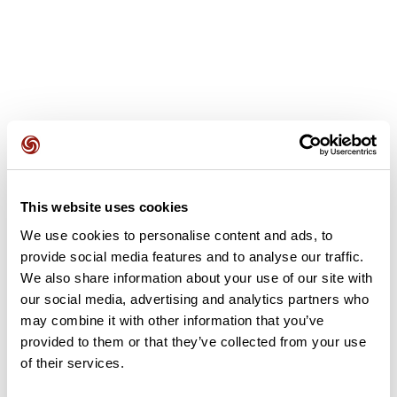
Recensioni degli utenti
This website uses cookies
Questo percorso non contiene ancora alcuna recensione.
L'hai già effettuato? Sii il primo a inviare una recensione!
We use cookies to personalise content and ads, to
provide social media features and to analyse our traffic.
We also share information about your use of our site with
our social media, advertising and analytics partners who
Aggiungi una recensione
may combine it with other information that you’ve
provided to them or that they’ve collected from your use
of their services.
Riepilogo