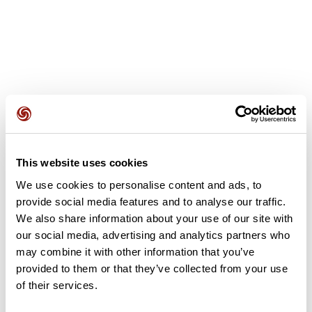
Recensioni degli utenti
This website uses cookies
Questo percorso non contiene ancora alcuna recensione.
L'hai già effettuato? Sii il primo a inviare una recensione!
We use cookies to personalise content and ads, to
provide social media features and to analyse our traffic.
We also share information about your use of our site with
our social media, advertising and analytics partners who
Aggiungi una recensione
may combine it with other information that you’ve
provided to them or that they’ve collected from your use
of their services.
Riepilogo