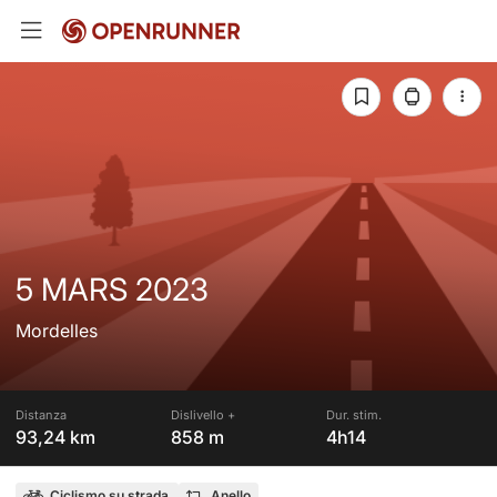
5 MARS 2023
Mordelles
Distanza
Dislivello +
Dur. stim.
93,24 km
858 m
4h14
Ciclismo su strada
Anello