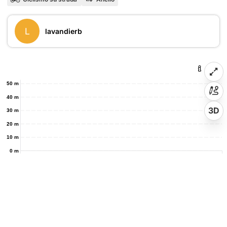
L
lavandierb
50 m
40 m
3D
30 m
20 m
10 m
0 m