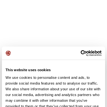
Recensioni degli utenti
This website uses cookies
We use cookies to personalise content and ads, to
provide social media features and to analyse our traffic.
Questo percorso non contiene ancora alcuna recensione.
We also share information about your use of our site with
L'hai già effettuato? Sii il primo a inviare una recensione!
our social media, advertising and analytics partners who
may combine it with other information that you’ve
provided to them or that they’ve collected from your use