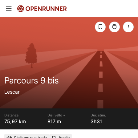
Parcours 9 bis
Lescar
Distanza
Dislivello +
Dur. stim.
75,97 km
817 m
3h31
Ciclismo su strada
Anello