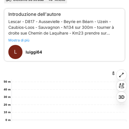
Introduzione dell'autore
Lescar - D817 - Aussevielle - Beyrie en Béarn - Uzein -
Caubios-Loos - Sauvagnon - N134 sur 300m - tourner à
droite sue Chemin de Laquihare - Km23 prendre sur
chemin de Lasdites - D206 - St Castin - Maucor - Haute-
Mostra di più
Vue - Sendets - Ousse - Massat - Uzos - Jurançon - Laroin
- vallée de la Hies - Côte de l'église - St Faust Haut - St
L
luiggi64
50 m
40 m
3D
30 m
20 m
10 m
0 m