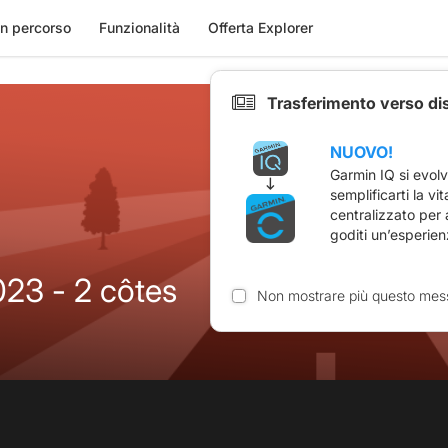
n percorso
Funzionalità
Offerta Explorer
Trasferimento verso di
NUOVO!
Garmin IQ si evol
semplificarti la vi
centralizzato per
goditi un’esperien
23 - 2 côtes
Non mostrare più questo mes