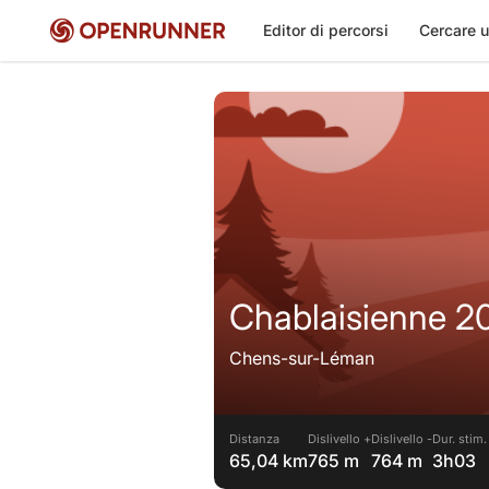
Editor di percorsi
Cercare u
Chablaisienne 20
Chens-sur-Léman
Distanza
Dislivello +
Dislivello -
Dur. stim.
65,04 km
765 m
764 m
3h03