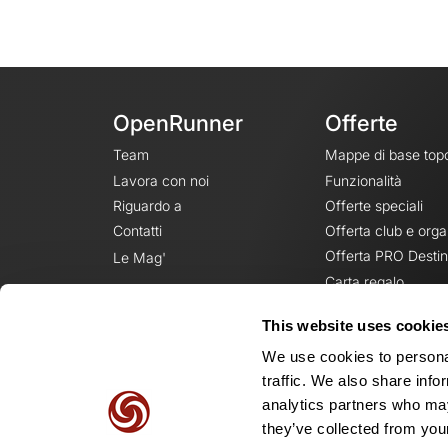
OpenRunner
Offerte
Team
Mappe di base top
Lavora con noi
Funzionalità
Riguardo a
Offerte speciali
Contatti
Offerta club e orga
Offerta PRO Destin
Le Mag'
Carta regalo
This website uses cookie
We use cookies to personal
traffic. We also share info
analytics partners who may
they’ve collected from your