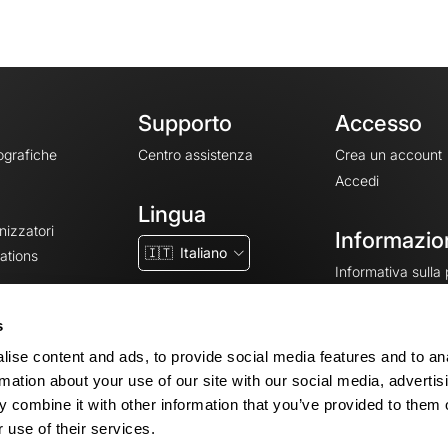
Supporto
Accesso
ografiche
Centro assistenza
Crea un account
Accedi
Lingua
nizzatori
Informazion
🇮🇹
Italiano
ations
Informativa sulla
CGV
CGU
s
Note legali
ise content and ads, to provide social media features and to an
Impostazioni dei 
rmation about your use of our site with our social media, advertis
 combine it with other information that you’ve provided to them o
 use of their services.