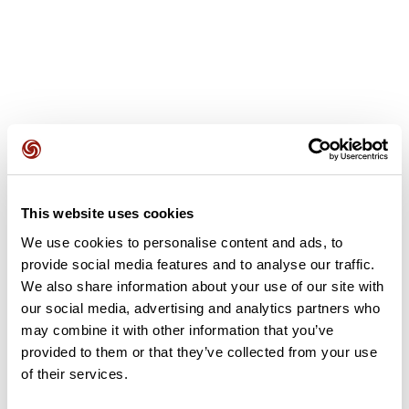
Recensioni degli utenti
This website uses cookies
Questo percorso non contiene ancora alcuna recensione.
L'hai già effettuato? Sii il primo a inviare una recensione!
We use cookies to personalise content and ads, to
provide social media features and to analyse our traffic.
We also share information about your use of our site with
our social media, advertising and analytics partners who
Aggiungi una recensione
may combine it with other information that you’ve
provided to them or that they’ve collected from your use
of their services.
Riepilogo