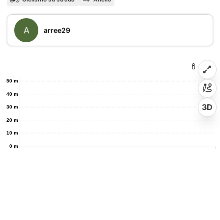
A
arree29
50 m
40 m
3D
30 m
20 m
10 m
0 m