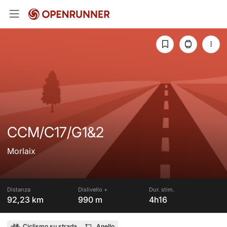
CCM/C17/G1&2
Morlaix
Distanza
Dislivello +
Dur. stim.
92,23 km
990 m
4h16
Ciclismo su strada
Anello