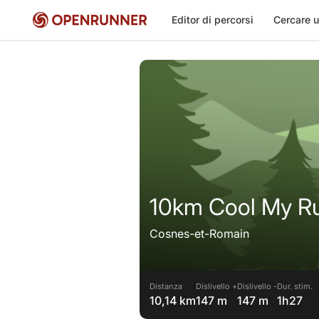
Editor di percorsi
Cercare u
10km Cool My R
Cosnes-et-Romain
Distanza
Dislivello +
Dislivello -
Dur. stim.
10,14 km
147 m
147 m
1h27