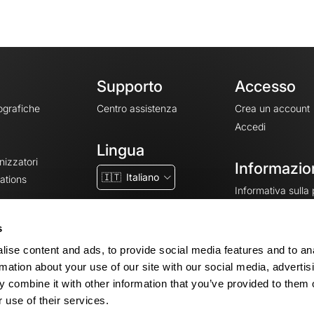
Supporto
Accesso
ografiche
Centro assistenza
Crea un account
Accedi
Lingua
nizzatori
Informazion
🇮🇹
Italiano
ations
Informativa sulla
CGV
CGU
s
Note legali
ise content and ads, to provide social media features and to an
Impostazioni dei 
rmation about your use of our site with our social media, advertis
 combine it with other information that you’ve provided to them o
 use of their services.