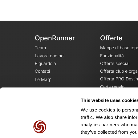
OpenRunner
Offerte
Team
Mappe di base top
Lavora con noi
Funzionalità
Riguardo a
Offerte speciali
Contatti
Offerta club e orga
Offerta PRO Destin
Le Mag'
Carta regalo
This website uses cookie
We use cookies to personal
traffic. We also share info
analytics partners who may
they’ve collected from your