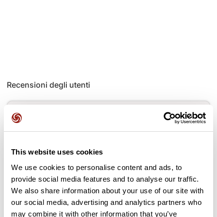
Recensioni degli utenti
Questo percorso non contiene ancora alcuna recensione.
L'hai già effettuato? Sii il primo a inviare una recensione!
This website uses cookies
Aggiungi una recensione
We use cookies to personalise content and ads, to
provide social media features and to analyse our traffic.
We also share information about your use of our site with
our social media, advertising and analytics partners who
may combine it with other information that you’ve
Passi lungo il percorso