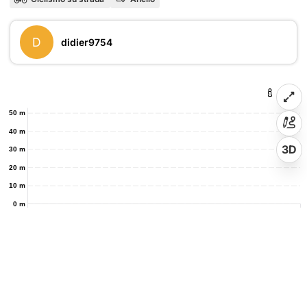
D
didier9754
50 m
40 m
3D
30 m
20 m
10 m
0 m