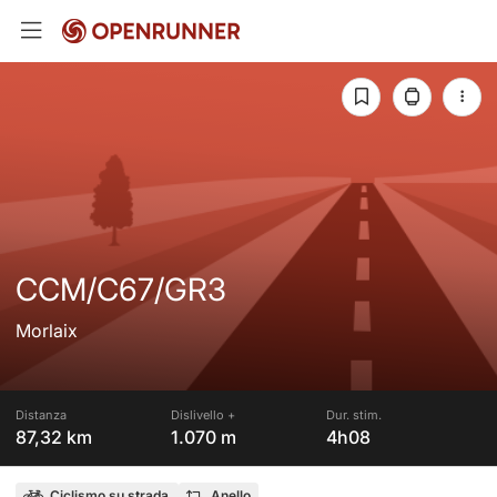
CCM/C67/GR3
Morlaix
Distanza
Dislivello +
Dur. stim.
87,32 km
1.070 m
4h08
Ciclismo su strada
Anello