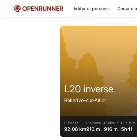
Editor di percorsi
Cercare u
L20 inverse
Bellerive-sur-Allier
Distanza
Dislivello +
Dislivello -
Dur. stim.
92,08 km
916 m
916 m
5h41