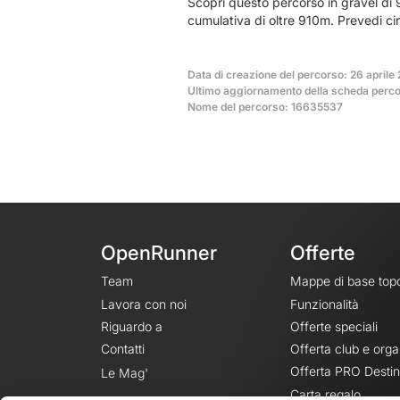
Scopri questo percorso in gravel di 9
cumulativa di oltre 910m. Prevedi ci
Data di creazione del percorso: 26 aprile
Ultimo aggiornamento della scheda perco
Nome del percorso: 16635537
OpenRunner
Offerte
Team
Mappe di base top
Lavora con noi
Funzionalità
Riguardo a
Offerte speciali
Contatti
Offerta club e orga
Offerta PRO Destin
Le Mag'
Carta regalo