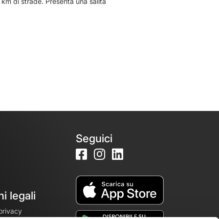
 km di strade. Presenta una salita
Seguici
i legali
 privacy