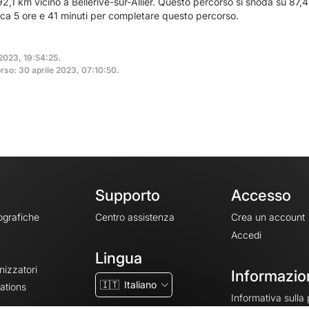
2,1 km vicino a Bellerive-sur-Allier. Questo percorso si snoda su 87,4
rca 5 ore e 41 minuti per completare questo percorso.
 2023, 19:54:25.
rso: 30 aprile 2023, 07:10:50.
Supporto
Accesso
ografiche
Centro assistenza
Crea un account
Accedi
Lingua
nizzatori
Informazion
🇮🇹
Italiano
ations
Informativa sulla