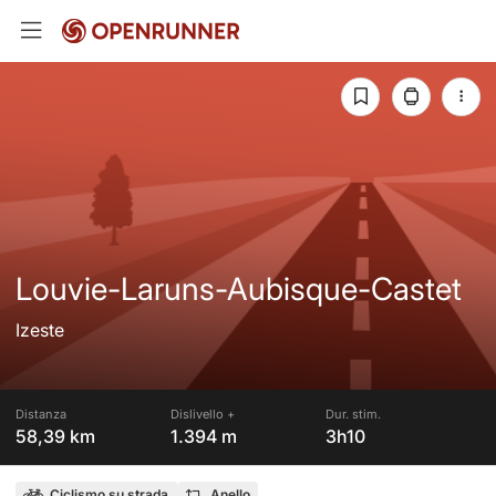
Louvie-Laruns-Aubisque-Castet
Izeste
Distanza
Dislivello +
Dur. stim.
58,39 km
1.394 m
3h10
Ciclismo su strada
Anello