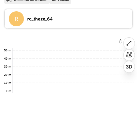
R
rc_theze_64
50 m
40 m
3D
30 m
20 m
10 m
0 m