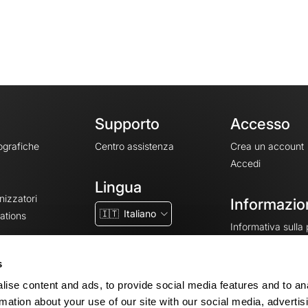
Supporto
Accesso
ografiche
Centro assistenza
Crea un account
Accedi
Lingua
nizzatori
Informazion
🇮🇹
Italiano
ations
Informativa sulla
CGV
CGU
s
Note legali
ise content and ads, to provide social media features and to an
Impostazioni dei 
rmation about your use of our site with our social media, advertis