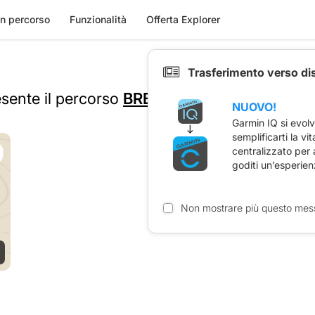
n percorso
Funzionalità
Offerta Explorer
Trasferimento verso di
esente il percorso
BREVET 1000 UTIEL-MA
NUOVO!
Garmin IQ si evol
semplificarti la vi
centralizzato per
goditi un’esperien
Non mostrare più questo mes