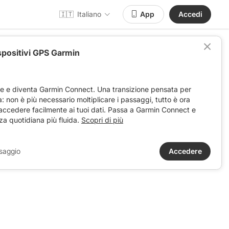
🇮🇹
Italiano
App
Accedi
spositivi GPS Garmin
SSAMAGRELL H
ve e diventa Garmin Connect. Una transizione pensata per
ta: non è più necessario moltiplicare i passaggi, tutto è ora
 accedere facilmente ai tuoi dati. Passa a Garmin Connect e
za quotidiana più fluida.
Scopri di più
saggio
Accedere