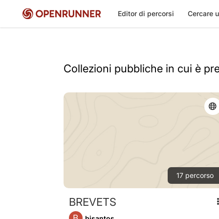
Editor di percorsi
Cercare u
Collezioni pubbliche in cui è pr
17
percorso
BREVETS
B
bisantos