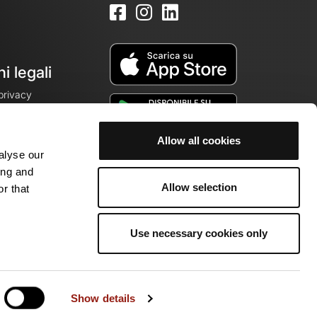
i legali
 privacy
Allow all cookies
alyse our
cookie
ing and
Allow selection
r that
Use necessary cookies only
 della community di appassionati!
Show details