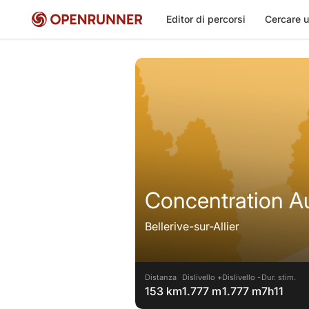
Editor di percorsi
Cercare u
Concentration A
Bellerive-sur-Allier
Distanza
Dislivello +
Dislivello -
Dur. stim.
153 km
1.777 m
1.777 m
7h11