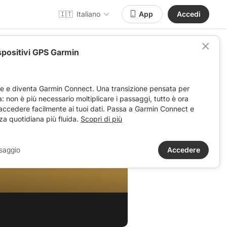
🇮🇹
Italiano
App
Accedi
spositivi GPS Garmin
ve e diventa Garmin Connect. Una transizione pensata per
ta: non è più necessario moltiplicare i passaggi, tutto è ora
 accedere facilmente ai tuoi dati. Passa a Garmin Connect e
za quotidiana più fluida.
Scopri di più
800
saggio
Accedere