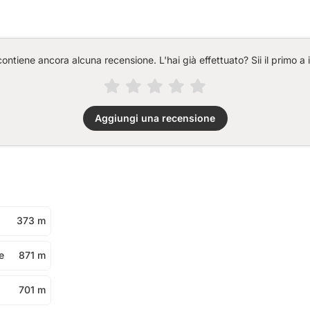
ntiene ancora alcuna recensione. L'hai già effettuato? Sii il primo a 
Aggiungi una recensione
373 m
e
871 m
701 m