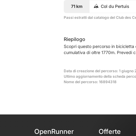
71 km
Col du Pertuis
Passi estratti dal catalogo del Club des C
Riepilogo
Scopri questo percorso in bicicletta 
cumulativa di oltre 1770m. Prevedi c
Data di creazione del percorso: 1 giugno 
Ultimo aggiornamento della scheda perco
Nome del percorso: 16894318
OpenRunner
Offerte