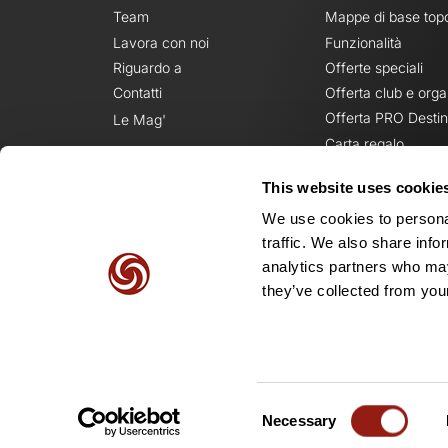
Team
Mappe di base top
Lavora con noi
Funzionalità
Riguardo a
Offerte speciali
Contatti
Offerta club e orga
Offerta PRO Destin
Le Mag'
Carta regalo
This website uses cookie
We use cookies to personal
traffic. We also share info
analytics partners who may
they’ve collected from your
Consent
Necessary
Selection