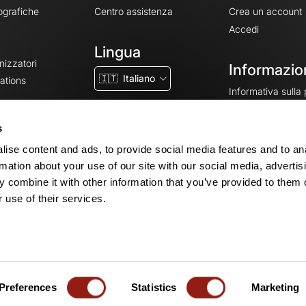
ografiche
Centro assistenza
Crea un account
Accedi
Lingua
nizzatori
Informazion
🇮🇹
Italiano
ations
Informativa sulla
CGV
CGU
s
Note legali
ise content and ads, to provide social media features and to an
Impostazioni dei 
rmation about your use of our site with our social media, advertis
 combine it with other information that you’ve provided to them o
 use of their services.
© 2026 OpenRunner - Versione 7.31.3
Crea un account
ed entra a far parte
Preferences
Statistics
Marketing