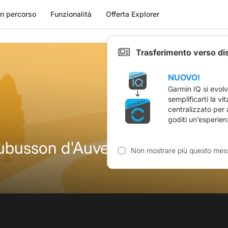
n percorso
Funzionalità
Offerta Explorer
Trasferimento verso di
NUOVO!
Garmin IQ si evol
semplificarti la vi
centralizzato per
goditi un’esperien
ubusson d'Auvergne 153 km D1
Non mostrare più questo mes