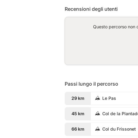
Recensioni degli utenti
Questo percorso non co
Passi lungo il percorso
29 km
Le Pas
45 km
Col de la Plantad
66 km
Col du Frissonet