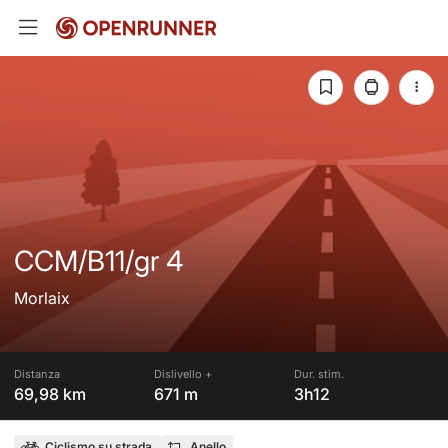
CCM/B11/gr 4
Morlaix
Distanza
Dislivello +
Dur. stim.
69,98 km
671 m
3h12
Ciclismo su strada
Anello