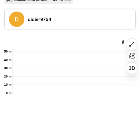
D
didier9754
50 m
40 m
3D
30 m
20 m
10 m
0 m