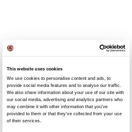
Recensioni degli utenti
This website uses cookies
Questo percorso non contiene ancora alcuna recensione.
L'hai già effettuato? Sii il primo a inviare una recensione!
We use cookies to personalise content and ads, to
provide social media features and to analyse our traffic.
We also share information about your use of our site with
our social media, advertising and analytics partners who
Aggiungi una recensione
may combine it with other information that you’ve
provided to them or that they’ve collected from your use
of their services.
Riepilogo