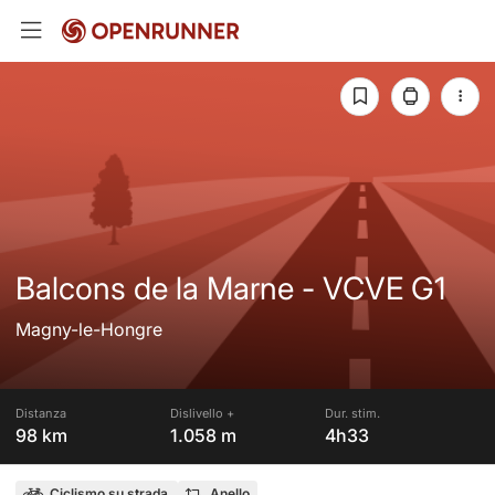
Balcons de la Marne - VCVE G1
Magny-le-Hongre
Distanza
Dislivello +
Dur. stim.
98 km
1.058 m
4h33
Ciclismo su strada
Anello