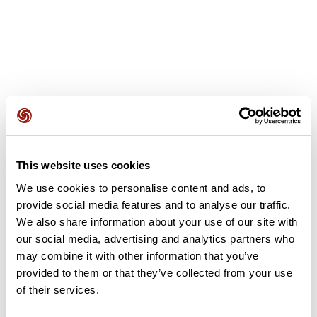
Recensioni degli utenti
This website uses cookies
Questo percorso non contiene ancora alcuna recensione.
L'hai già effettuato? Sii il primo a inviare una recensione!
We use cookies to personalise content and ads, to
provide social media features and to analyse our traffic.
We also share information about your use of our site with
our social media, advertising and analytics partners who
Aggiungi una recensione
may combine it with other information that you’ve
provided to them or that they’ve collected from your use
of their services.
Riepilogo