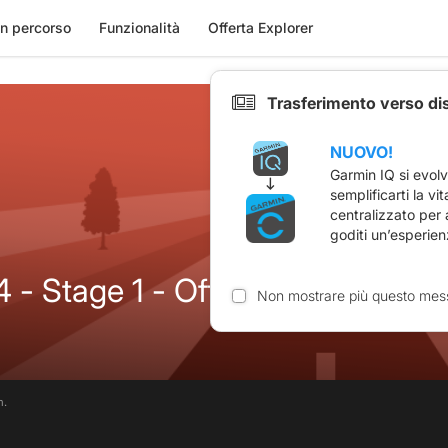
n percorso
Funzionalità
Offerta Explorer
Trasferimento verso di
NUOVO!
Garmin IQ si evol
semplificarti la vi
centralizzato per
goditi un’esperien
- Stage 1 - Official
Non mostrare più questo mes
m.