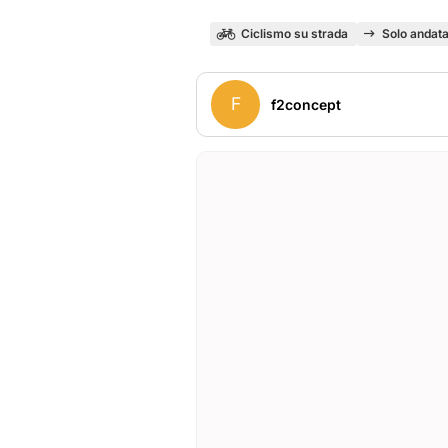
Ciclismo su strada
Solo andat
F
f2concept