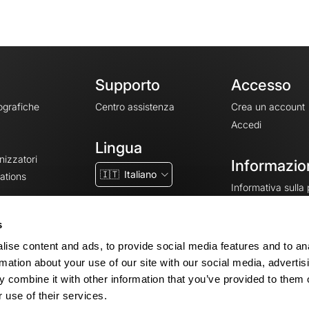
Supporto
Accesso
ografiche
Centro assistenza
Crea un account
Accedi
Lingua
nizzatori
Informazion
🇮🇹
Italiano
ations
Informativa sulla
CGV
CGU
s
Note legali
ise content and ads, to provide social media features and to an
Impostazioni dei 
rmation about your use of our site with our social media, advertis
 combine it with other information that you’ve provided to them o
 use of their services.