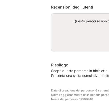
Recensioni degli utenti
Questo percorso non co
Riepilogo
Scopri questo percorso in bicicletta di 134,5 km che inizia ad مدينة الشارقة e term
Presenta una salita cumulativa di ol
Data di creazione del percorso: 6 settem
Ultimo aggiornamento della scheda percor
Nome del percorso: 17586746