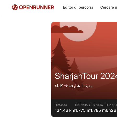
Editor di percorsi
Cercare u
SharjahTour 2024 
مدينة الشارقة
كلباء
Distanza
Dislivello +
Dislivello -
Dur. sti
134,46 km
1.775 m
1.785 m
6h26