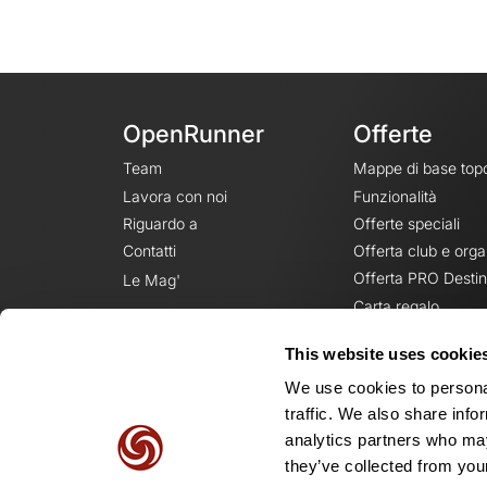
OpenRunner
Offerte
Team
Mappe di base top
Lavora con noi
Funzionalità
Riguardo a
Offerte speciali
Contatti
Offerta club e orga
Offerta PRO Destin
Le Mag'
Carta regalo
This website uses cookie
We use cookies to personal
traffic. We also share info
analytics partners who may
they’ve collected from your