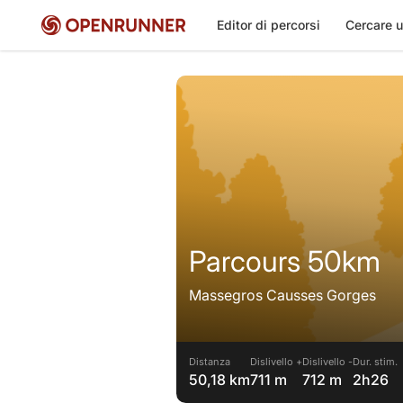
Editor di percorsi
Cercare u
Parcours 50km
Massegros Causses Gorges
Distanza
Dislivello +
Dislivello -
Dur. stim.
50,18 km
711 m
712 m
2h26