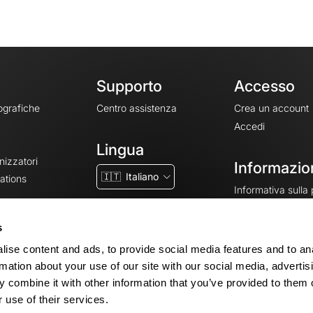
Supporto
Accesso
ografiche
Centro assistenza
Crea un account
Accedi
Lingua
nizzatori
Informazion
🇮🇹
Italiano
ations
Informativa sulla
CGV
CGU
s
Note legali
ise content and ads, to provide social media features and to an
Impostazioni dei 
rmation about your use of our site with our social media, advertis
 combine it with other information that you’ve provided to them o
 use of their services.