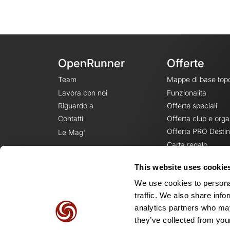
OpenRunner
Offerte
Team
Mappe di base top
Lavora con noi
Funzionalità
Riguardo a
Offerte speciali
Contatti
Offerta club e orga
Offerta PRO Destin
Le Mag'
Carta regalo
This website uses cookie
We use cookies to personal
traffic. We also share info
analytics partners who may
they’ve collected from your