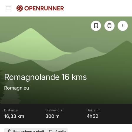
Romagnolande 16 kms
Romagnieu
Distanza
Dislivello +
Dur. stim.
16,33 km
300 m
4h52
Escursione a piedi
Anello