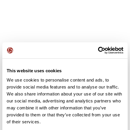
Recensioni degli utenti
Questo percorso non contiene ancora alcuna recensione.
This website uses cookies
L'hai già effettuato? Sii il primo a inviare una recensione!
We use cookies to personalise content and ads, to
provide social media features and to analyse our traffic.
We also share information about your use of our site with
Aggiungi una recensione
our social media, advertising and analytics partners who
may combine it with other information that you’ve
provided to them or that they’ve collected from your use
of their services.
Riepilogo