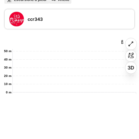
ccr343
50 m
40 m
3D
30 m
20 m
10 m
0 m