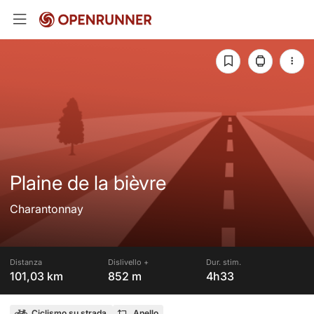
Plaine de la bièvre
Charantonnay
Distanza
Dislivello +
Dur. stim.
101,03 km
852 m
4h33
Ciclismo su strada
Anello