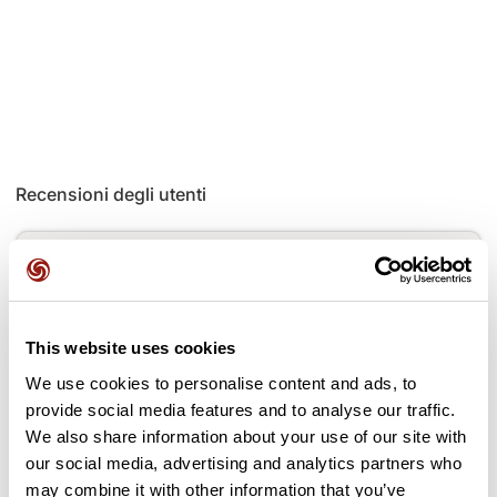
Recensioni degli utenti
Questo percorso non contiene ancora alcuna recensione.
L'hai già effettuato? Sii il primo a inviare una recensione!
This website uses cookies
Aggiungi una recensione
We use cookies to personalise content and ads, to
provide social media features and to analyse our traffic.
We also share information about your use of our site with
our social media, advertising and analytics partners who
may combine it with other information that you’ve
Passi lungo il percorso