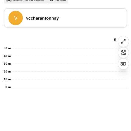
V
vccharantonnay
50 m
40 m
3D
30 m
20 m
10 m
0 m