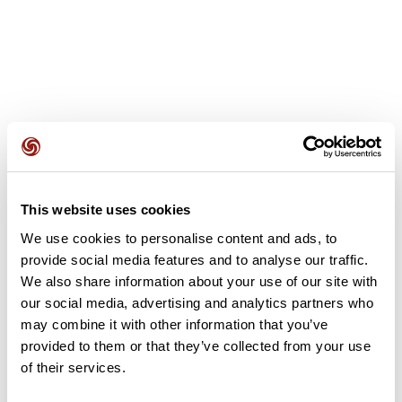
Recensioni degli utenti
This website uses cookies
Questo percorso non contiene ancora alcuna recensione.
L'hai già effettuato? Sii il primo a inviare una recensione!
We use cookies to personalise content and ads, to
provide social media features and to analyse our traffic.
We also share information about your use of our site with
our social media, advertising and analytics partners who
Aggiungi una recensione
may combine it with other information that you’ve
provided to them or that they’ve collected from your use
of their services.
Riepilogo