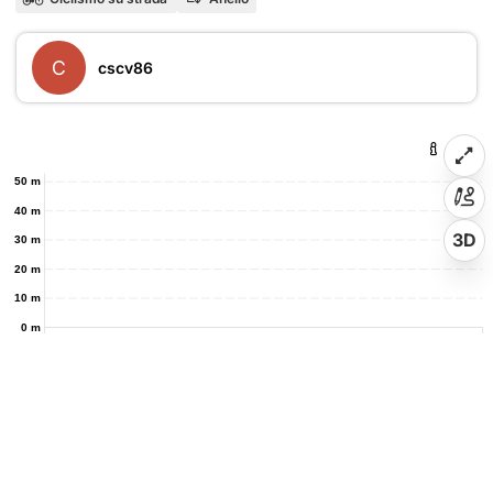
C
cscv86
50 m
40 m
3D
30 m
20 m
10 m
0 m