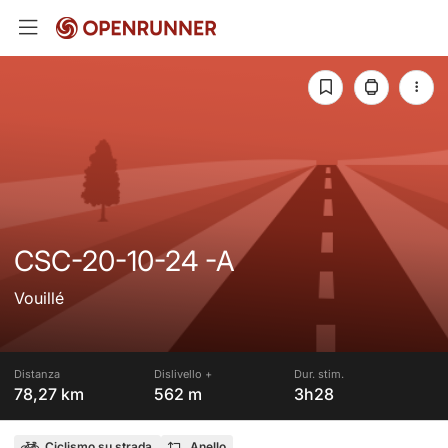
CSC-20-10-24 -A
Vouillé
Distanza
Dislivello +
Dur. stim.
78,27 km
562 m
3h28
Ciclismo su strada
Anello