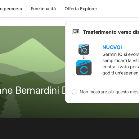
n percorso
Funzionalità
Offerta Explorer
Trasferimento verso di
NUOVO!
Garmin IQ si evol
semplificarti la vi
centralizzato per
goditi un’esperien
ane Bernardini Dimanche 01/09/
Non mostrare più questo mes