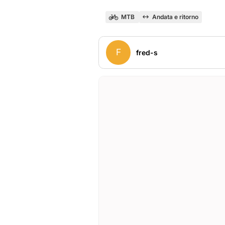
MTB
Andata e ritorno
F
fred-s