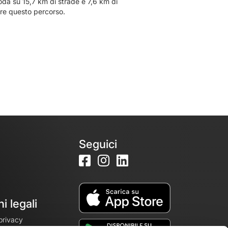
da su 15,7 km di strade e 7,6 km di
are questo percorso.
Seguici
i legali
 privacy