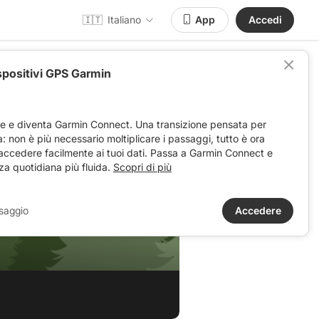
🇮🇹
Italiano
App
Accedi
spositivi GPS Garmin
ve e diventa Garmin Connect. Una transizione pensata per
ta: non è più necessario moltiplicare i passaggi, tutto è ora
 accedere facilmente ai tuoi dati. Passa a Garmin Connect e
za quotidiana più fluida.
Scopri di più
2024.
saggio
Accedere