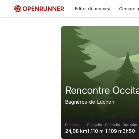
Editor di percorsi
Cercare u
Rencontre Occit
Bagnères-de-Luchon
Distanza
Dislivello +
Dislivello -
Dur. stim.
24,08 km
1.110 m
1.109 m
3h50