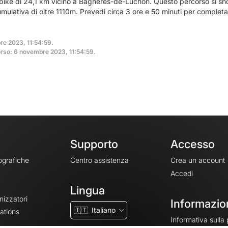
bike di 24,1 km vicino a Bagnères-de-Luchon. Questo percorso si sno
cumulativa di oltre 1110m. Prevedi circa 3 ore e 50 minuti per complet
re 2023, 11:54:59.
rso: 6 novembre 2023, 11:54:59.
Supporto
Accesso
ografiche
Centro assistenza
Crea un account
Accedi
Lingua
nizzatori
Informazion
🇮🇹
Italiano
ations
Informativa sulla