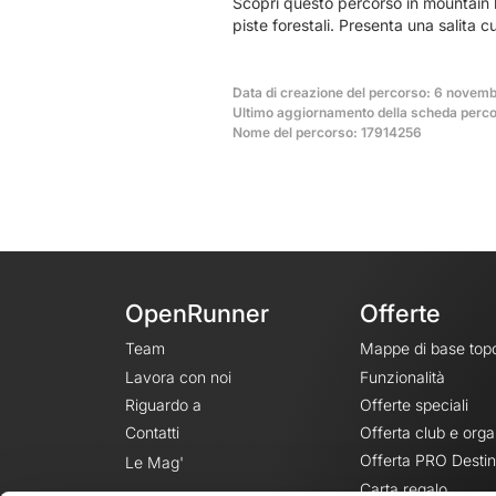
Scopri questo percorso in mountain 
piste forestali. Presenta una salita 
Data di creazione del percorso: 6 novemb
Ultimo aggiornamento della scheda perco
Nome del percorso: 17914256
OpenRunner
Offerte
Team
Mappe di base top
Lavora con noi
Funzionalità
Riguardo a
Offerte speciali
Contatti
Offerta club e orga
Offerta PRO Destin
Le Mag'
Carta regalo