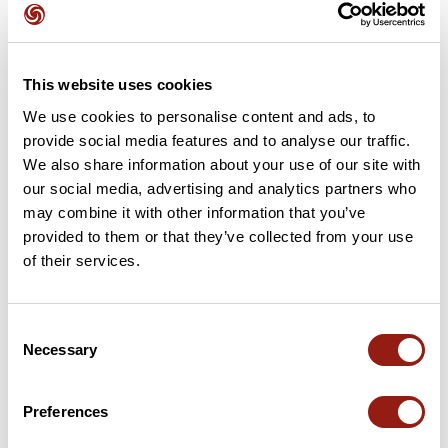
20 km
Port de Balès
1.755 m
This website uses cookies
24 km
La Hourquette
2.026 m
We use cookies to personalise content and ads, to
provide social media features and to analyse our traffic.
26 km
Port de Pierrefite
1.855 m
We also share information about your use of our site with
our social media, advertising and analytics partners who
27 km
Fourche de Fousserette
1.995 m
may combine it with other information that you’ve
provided to them or that they’ve collected from your use
28 km
Col du Lion
2.035 m
of their services.
29 km
Col de Louron
2.001 m
Consent
30 km
Col de Sahiestre
2.015 m
Necessary
Selection
30 km
Port de Pinate
1.992 m
Preferences
34 km
Pas des Portes
1.769 m