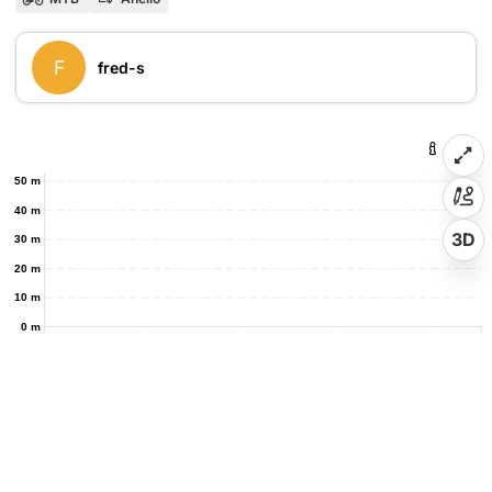
F
fred-s
50 m
40 m
3D
30 m
20 m
10 m
0 m