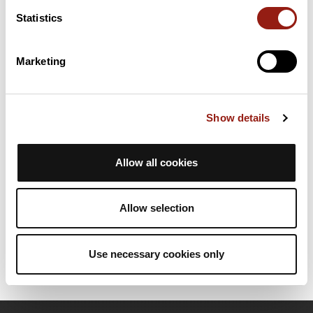
Statistics
Passi estratti dal catalogo del Club des Cent Cols
Marketing
Riepilogo
Scopri questo percorso in mountain bike di 46,3 km vicino a
Bagnères-de-Luchon. Questo percorso si snoda su 25,5 km di
strade e 11,6 km di sentieri. Presenta una salita cumulativa di
Show details
oltre 1970m. Prevedi circa 7 ore e 11 minuti per completare
questo percorso.
Allow all cookies
Data di creazione del percorso: 6 novembre 2023, 14:39:34.
Ultimo aggiornamento della scheda percorso: 6 novembre 2023,
Allow selection
14:39:34.
Nome del percorso: 17914986
Use necessary cookies only