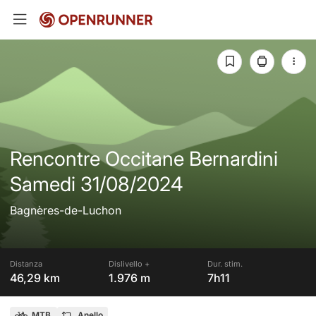
Rencontre Occitane Bernardini
Samedi 31/08/2024
Bagnères-de-Luchon
Distanza
Dislivello +
Dur. stim.
46,29 km
1.976 m
7h11
MTB
Anello