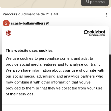
81
percorso
Parcours du dimanche de 21 à 40
S
scasb-ballainvilliers91
This website uses cookies
We use cookies to personalise content and ads, to
provide social media features and to analyse our traffic.
OpenRunner
We also share information about your use of our site with
our social media, advertising and analytics partners who
Team
may combine it with other information that you’ve
Lavora con noi
provided to them or that they’ve collected from your use
Riguardo a
of their services.
Contatti
Le Mag'