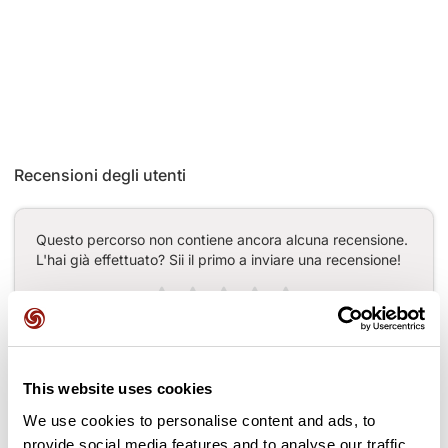
Recensioni degli utenti
Questo percorso non contiene ancora alcuna recensione.
L'hai già effettuato? Sii il primo a inviare una recensione!
Aggiungi una recensione
This website uses cookies
We use cookies to personalise content and ads, to
Passi lungo il percorso
provide social media features and to analyse our traffic.