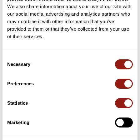
We also share information about your use of our site with
11 km
Col de Chalimont
1.365 m
our social media, advertising and analytics partners who
may combine it with other information that you’ve
provided to them or that they’ve collected from your use
11 km
Col d'Herbouilly
1.370 m
of their services.
49 km
Col de Saint-Alexis
1.222 m
Consent
58 km
Col de Proncel
1.100 m
Necessary
Selection
Passi estratti dal catalogo del Club des Cent Cols
Preferences
Riepilogo
Scopri questo percorso in bicicletta di 92,1 km vicino a Villard-
Statistics
de-Lans. Questo percorso si snoda esclusivamente su strade.
Presenta una salita cumulativa di oltre 1870m. Prevedi circa 4
ore e 48 minuti per completare questo percorso.
Marketing
Data di creazione del percorso: 11 novembre 2023, 23:07:00.