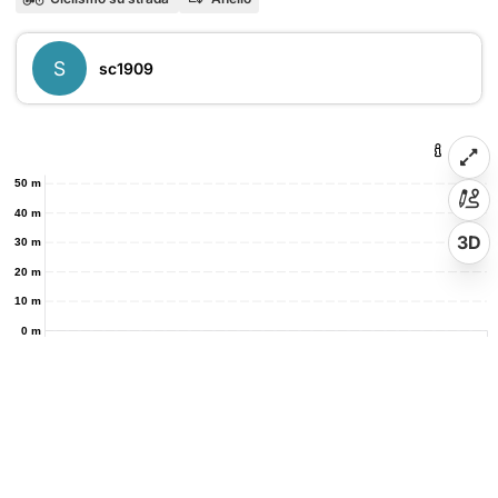
S
sc1909
50 m
40 m
3D
30 m
20 m
10 m
0 m