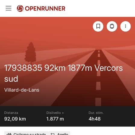
17938835 92km 1877m Vercors
sud
Villard-de-Lans
Distanza
Dislivello +
Dur. stim.
92,09 km
1.877 m
4h48
Ciclismo su strada
Anello